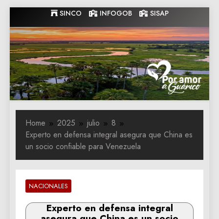
Skip
SINCO
INFOGOB
SISAP
to
content
Gobernacion
Gobernacion de Guarico
de Guarico
Home
2025
julio
8
Experto en defensa integral asegura que China es
un socio confiable para Venezuela
NACIONALES
Experto en defensa integral
asegura que China es un socio