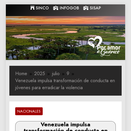
Skip
SINCO
INFOGOB
SISAP
to
content
Gobernacion
Gobernacion de Guarico
de Guarico
Home
2025
julio
9
Venezuela impulsa transformación de conducta en
jóvenes para erradicar la violencia
NACIONALES
Venezuela impulsa
transformación de conducta en