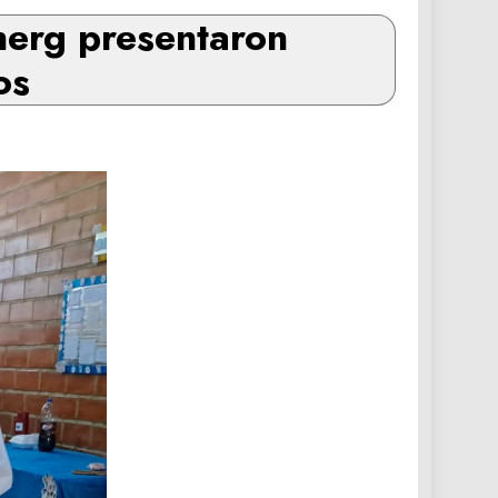
nerg presentaron
os