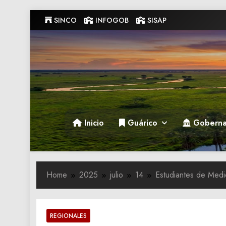
Skip
SINCO
INFOGOB
SISAP
to
content
Gobernacion de Guarico
Gobernacion de Guarico
Inicio
Guárico
Goberna
Home
2025
julio
14
Estudiantes de Medic
REGIONALES