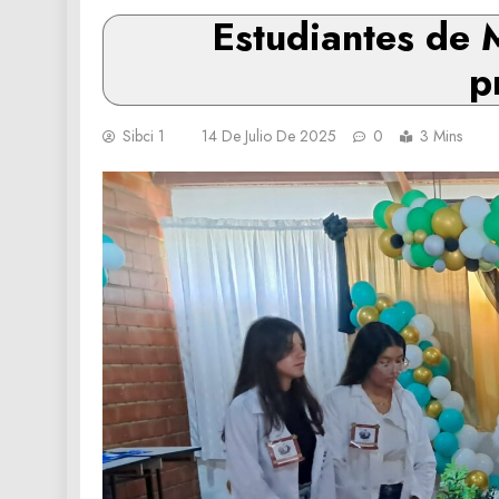
Estudiantes de 
p
Sibci 1
14 De Julio De 2025
0
3 Mins