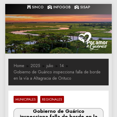
Skip
SINCO
INFOGOB
SISAP
to
content
Gobernacion
Gobernacion de Guarico
de Guarico
Home
2025
julio
14
Gobierno de Guárico inspecciona falla de borde
en la vía a Altagracia de Orituco
MUNICIPALES
REGIONALES
Gobierno de Guárico
inspecciona falla de borde en la