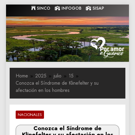
Skip
SINCO
INFOGOB
SISAP
to
content
Gobernacion
Gobernacion de Guarico
de Guarico
Home
2025
julio
15
Conozca el Síndrome de Klinefelter y su
afectación en los hombres
NACIONALES
Conozca el Síndrome de
Klinefelter y su afectación en los