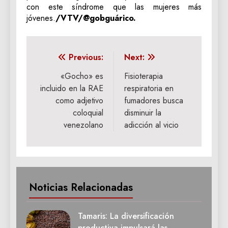
con este síndrome que las mujeres más
jóvenes.
/VTV/@gobguárico.
Navegación
Previous:
Next:
de
«Gocho» es
Fisioterapia
incluido en la RAE
respiratoria en
entradas
como adjetivo
fumadores busca
coloquial
disminuir la
venezolano
adicción al vicio
Noticias Relacionadas
Tamaris: La diversificación
productiva impulsará las