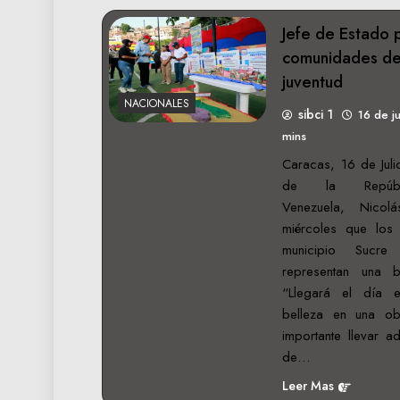
Jefe de Estado 
comunidades del
juventud
NACIONALES
sibci 1
16 de j
mins
Caracas, 16 de Juli
de la Repúbl
Venezuela, Nicol
miércoles que los 
municipio Sucre
representan una 
“Llegará el día 
belleza en una o
importante llevar a
de…
Leer Mas