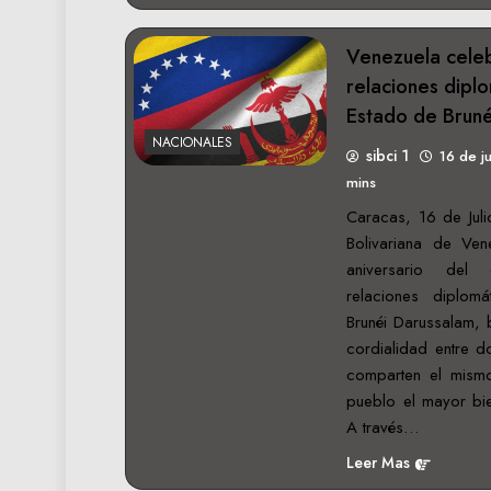
Venezuela cele
relaciones diplo
Estado de Bruné
NACIONALES
sibci 1
16 de j
mins
Caracas, 16 de Juli
Bolivariana de Ve
aniversario del 
relaciones diplom
Brunéi Darussalam, 
cordialidad entre 
comparten el mismo
pueblo el mayor bie
A través…
Leer Mas