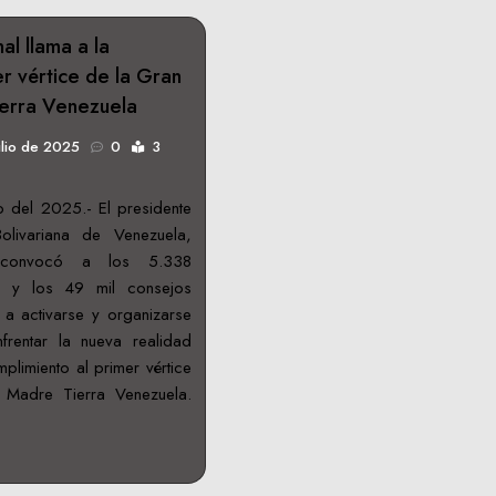
Centroamericanos 2026
al llama a la
er vértice de la Gran
ierra Venezuela
ulio de 2025
0
3
o del 2025.- El presidente
olivariana de Venezuela,
 convocó a los 5.338
es y los 49 mil consejos
a activarse y organizarse
rentar la nueva realidad
plimiento al primer vértice
 Madre Tierra Venezuela.