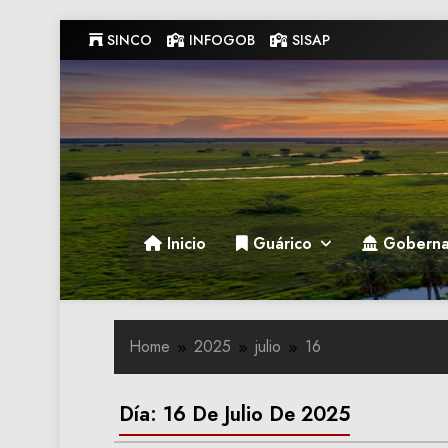
Skip
SINCO
INFOGOB
SISAP
to
content
Gobernacion de Guarico
Gobernacion de Guarico
Inicio
Guárico
Goberna
Home
2025
julio
16
Día:
16 De Julio De 2025