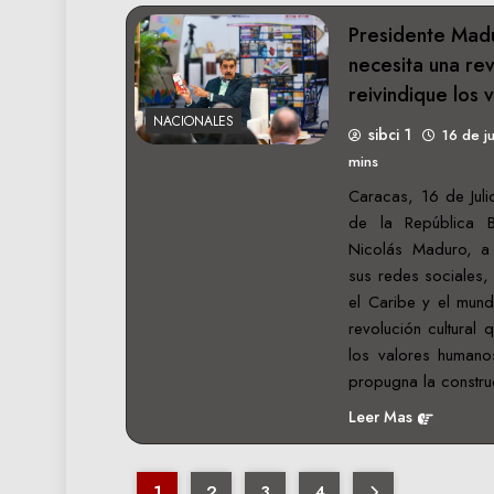
Presidente Mad
necesita una rev
reivindique los
NACIONALES
sibci 1
16 de j
mins
Caracas, 16 de Juli
de la República B
Nicolás Maduro, a
sus redes sociales,
el Caribe y el mun
revolución cultural 
los valores humano
propugna la constr
Leer Mas
1
2
3
4