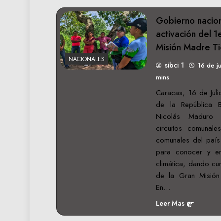
Gobierno nacion
activación del 1
Misión Madre T
NACIONALES
sibci 1
16 de j
mins
Caracas, 16 de Juli
de la República B
Nicolás Maduro
circuitos comunal
comunales del país 
para conocer y enf
climática, dando cum
de la Gran Misión
En…
Leer Mas