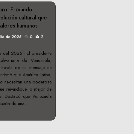
uro: El mundo
olución cultural que
 valores humanos
ulio de 2025
0
2
o del 2025.- El presidente
olivariana de Venezuela,
 través de un mensaje en
 afirmó que América Latina,
do necesitan una poderosa
que reivindique lo mejor de
s. Destacó que Venezuela
ucción de una…