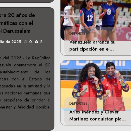
bra 20 años de
máticas con el
i Darussalam
DEPORTES
Venezuela arranca su
ulio de 2025
0
2
participación en el
Mundial Sub-17 de
o del 2025.- La República
Voleibol en Chile
nezuela conmemora el 20
establecimiento de las
áticas con el Estado de
basadas en la amistad y la
dos naciones hermanas que
 propósito de brindar al
DEPORTES
nestar y felicidad posible.
Arlex Méndez y Clever
Martínez conquistan plata
en Juegos