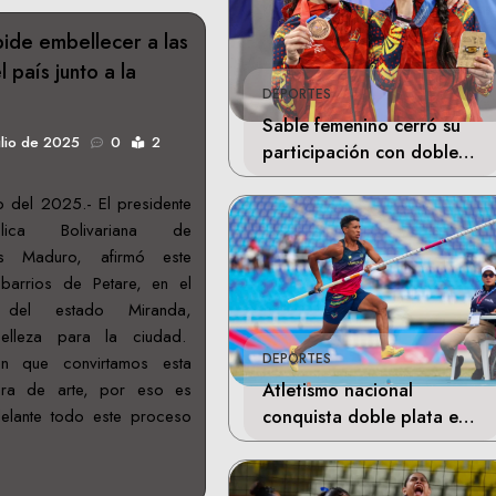
pide embellecer a las
 país junto a la
DEPORTES
Sable femenino cerró su
ulio de 2025
0
2
participación con doble
bronce en Santo Domingo
o del 2025.- El presidente
ica Bolivariana de
ás Maduro, afirmó este
barrios de Petare, en el
 del estado Miranda,
belleza para la ciudad.
DEPORTES
en que convirtamos esta
Atletismo nacional
bra de arte, por eso es
conquista doble plata en
delante todo este proceso
Santo Domingo