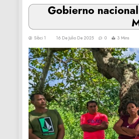
Gobierno nacional 
M
Sibci 1
16 De Julio De 2025
0
3 Mins