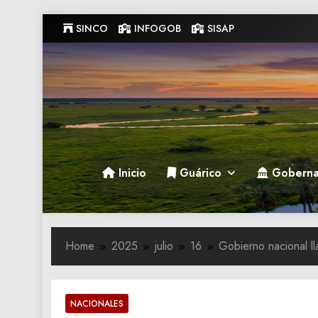
Skip
SINCO
INFOGOB
SISAP
to
content
Gobernacion de Guarico
Gobernacion de Guarico
Inicio
Guárico
Goberna
Home
2025
julio
16
Gobierno nacional ll
NACIONALES