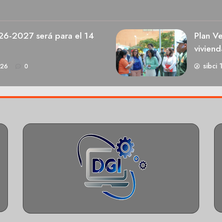
026-2027 será para el 14
Plan V
viviend
sibci 
026
0