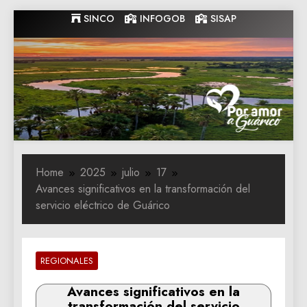
Skip
SINCO
INFOGOB
SISAP
to
content
Gobernacion
Gobernacion de Guarico
de Guarico
Home
2025
julio
17
Avances significativos en la transformación del
servicio eléctrico de Guárico
REGIONALES
Avances significativos en la
transformación del servicio