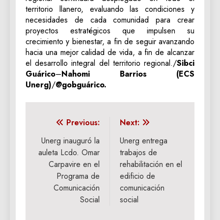
territorio llanero, evaluando las condiciones y
necesidades de cada comunidad para crear
proyectos estratégicos que impulsen su
crecimiento y bienestar, a fin de seguir avanzando
hacia una mejor calidad de vida, a fin de alcanzar
el desarrollo integral del territorio regional./
Sibci
Guárico
–
Nahomi Barrios (ECS
Unerg)
/
@gobguárico.
Navegación
Previous:
Next:
de
Unerg inauguró la
Unerg entrega
auleta Lcdo. Omar
trabajos de
entradas
Carpavire en el
rehabilitación en el
Programa de
edificio de
Comunicación
comunicación
Social
social