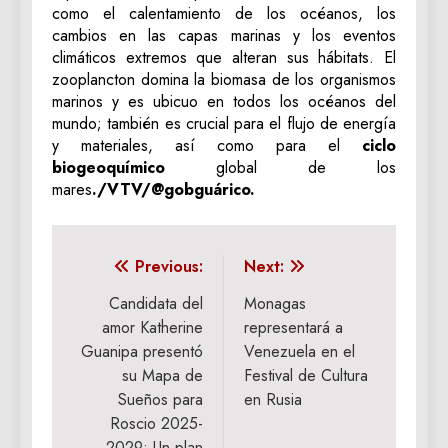
como el calentamiento de los océanos, los
cambios en las capas marinas y los eventos
climáticos extremos que alteran sus hábitats. El
zooplancton domina la biomasa de los organismos
marinos y es ubicuo en todos los océanos del
mundo; también es crucial para el flujo de energía
y materiales, así como para el
ciclo
biogeoquímico
global de los
mares
./VTV/@gobguárico.
Navegación
Previous:
Next:
de
Candidata del
Monagas
amor Katherine
representará a
entradas
Guanipa presentó
Venezuela en el
su Mapa de
Festival de Cultura
Sueños para
en Rusia
Roscio 2025-
2029: Un plan