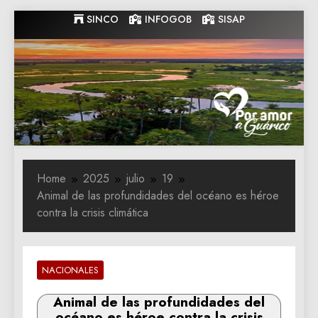
Skip
SINCO
INFOGOB
SISAP
to
content
Gobernacion
Gobernacion de Guarico
de Guarico
Home
2025
julio
19
Animal de las profundidades del océano es héroe
contra la crisis climática
NACIONALES
Animal de las profundidades del
océano es héroe contra la crisis