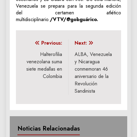
Venezuela se prepara para la segunda edición
del certamen atlético
multidisciplinario.
/VTV/@gobguárico.
Navegación
Previous:
Next:
de
Halterofilia
ALBA, Venezuela
venezolana suma
y Nicaragua
entradas
siete medallas en
conmemoran 46
Colombia
aniversario de la
Revolución
Sandinista
Noticias Relacionadas