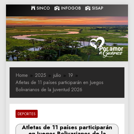
Skip
SINCO
INFOGOB
SISAP
to
content
Gobernacion
Gobernacion de Guarico
de Guarico
Home
2025
julio
19
Atletas de 11 países participarán en Juegos
Bolivarianos de la Juventud 2026
DEPORTES
Atletas de 11 países participarán
en Juegos Bolivarianos de la