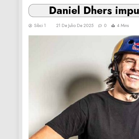
Daniel Dhers impu
Sibci 1
21 De Julio De 2025
0
4 Mins