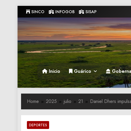
Skip
SINCO
INFOGOB
SISAP
to
content
Gobernacion de Guarico
Gobernacion de Guarico
Inicio
Guárico
Goberna
Home
2025
julio
21
Daniel Dhers impuls
DEPORTES