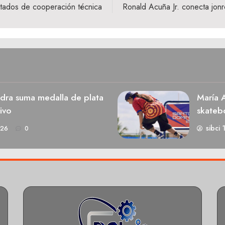
tados de cooperación técnica
Ronald Acuña Jr. conecta jon
dra suma medalla de plata
María A
ivo
skateb
sibci 
026
0