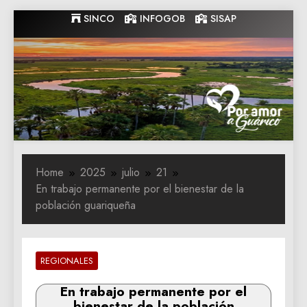
Skip
SINCO
INFOGOB
SISAP
to
content
Gobernacion
Gobernacion de Guarico
de Guarico
Home
2025
julio
21
En trabajo permanente por el bienestar de la
población guariqueña
REGIONALES
En trabajo permanente por el
bienestar de la población