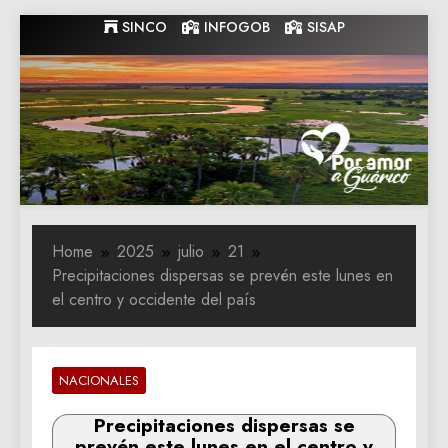
Skip
SINCO
INFOGOB
SISAP
to
content
Gobernacion
Gobernacion de Guarico
de Guarico
Home
2025
julio
21
Precipitaciones dispersas se prevén este lunes en
el centro y occidente del país
NACIONALES
Precipitaciones dispersas se
prevén este lunes en el centro y