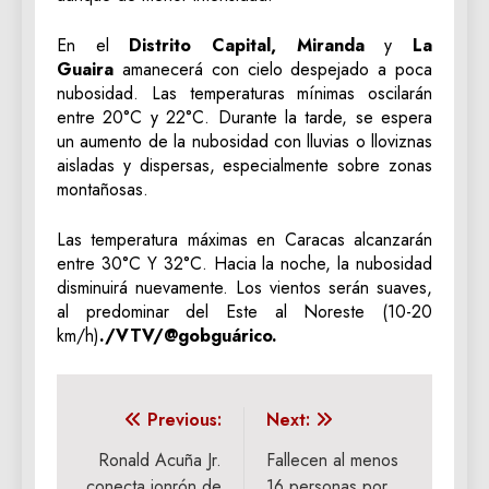
En el
Distrito Capital, Miranda
y
La
Guaira
amanecerá con cielo despejado a poca
nubosidad. Las temperaturas mínimas oscilarán
entre 20°C y 22°C. Durante la tarde, se espera
un aumento de la nubosidad con lluvias o lloviznas
aisladas y dispersas, especialmente sobre zonas
montañosas.
Las temperatura máximas en Caracas alcanzarán
entre 30°C Y 32°C. Hacia la noche, la nubosidad
disminuirá nuevamente. Los vientos serán suaves,
al predominar del Este al Noreste (10-20
km/h)
./VTV/@gobguárico.
Navegación
Previous:
Next:
de
Ronald Acuña Jr.
Fallecen al menos
conecta jonrón de
16 personas por