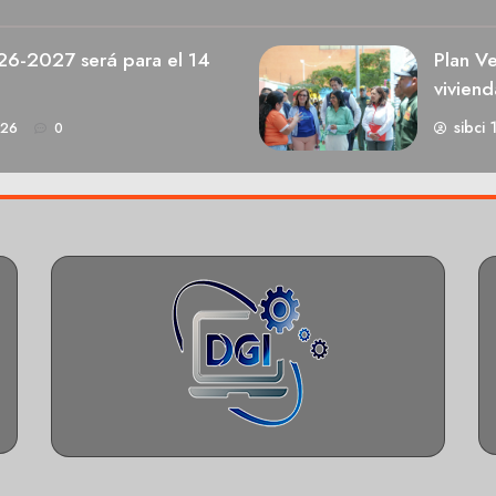
026-2027 será para el 14
Plan V
viviend
sibci 
026
0