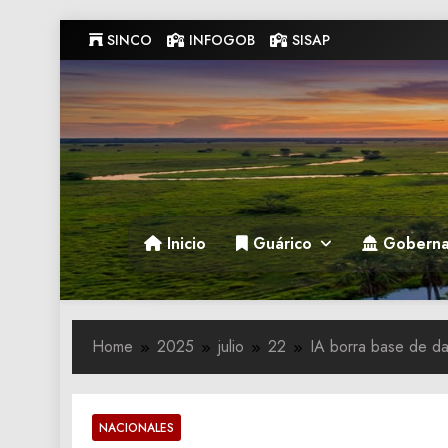
Skip
SINCO
INFOGOB
SISAP
to
content
Gobernacion de Guarico
Gobernacion de Guarico
Inicio
Guárico
Goberna
Home
2025
julio
22
IA borra base de da
NACIONALES