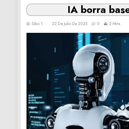
IA borra bas
Sibci 1
22 De Julio De 2025
0
2 Mins