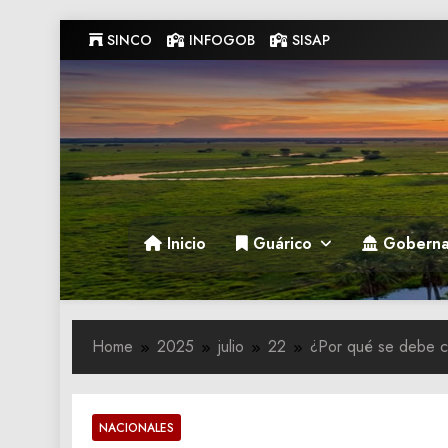
Skip
SINCO
INFOGOB
SISAP
to
content
Gobernacion de Guarico
Gobernacion de Guarico
Inicio
Guárico
Goberna
Home
2025
julio
22
¿Por qué se debe c
NACIONALES