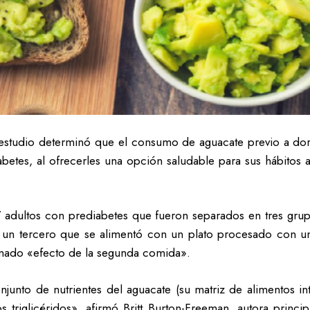
estudio determinó que el consumo de aguacate previo a dor
betes, al ofrecerles una opción saludable para sus hábitos 
 27 adultos con prediabetes que fueron separados en tres gr
 un tercero que se alimentó con un plato procesado con un p
amado «efecto de la segunda comida».
junto de nutrientes del aguacate (su matriz de alimentos int
riglicéridos», afirmó Britt Burton-Freeman, autora princi