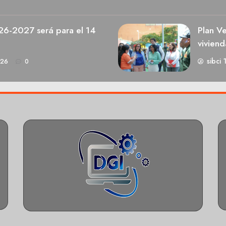
026-2027 será para el 14
Plan V
viviend
sibci 
026
0