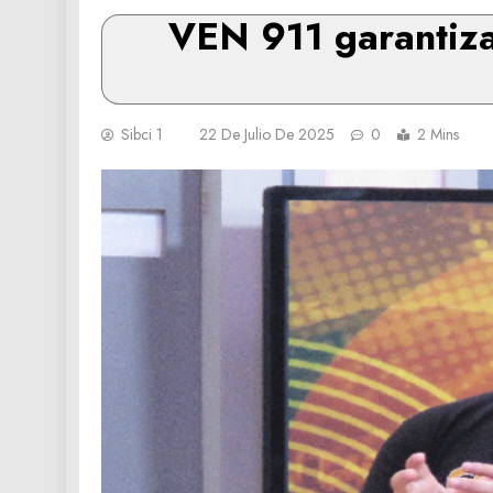
VEN 911 garantiza
Sibci 1
22 De Julio De 2025
0
2 Mins