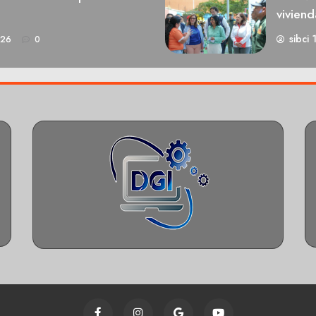
viviend
sibci 
026
0