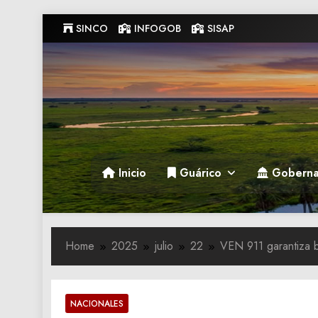
Skip
SINCO
INFOGOB
SISAP
to
content
Gobernacion de Guarico
Gobernacion de Guarico
Inicio
Guárico
Goberna
Home
2025
julio
22
VEN 911 garantiza b
NACIONALES