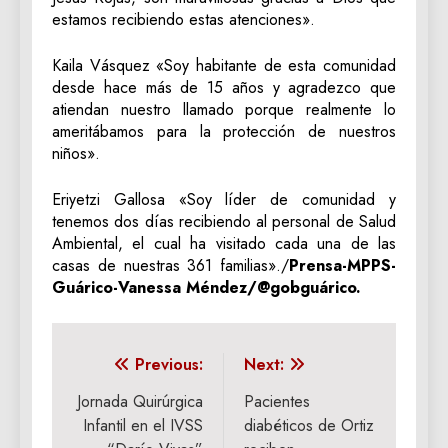
estamos recibiendo estas atenciones».
‎Kaila Vásquez «Soy habitante de esta comunidad
desde hace más de 15 años y agradezco que
atiendan nuestro llamado porque realmente lo
ameritábamos para la protección de nuestros
niños».
‎Eriyetzi Gallosa «Soy líder de comunidad y
tenemos dos días recibiendo al personal de Salud
Ambiental, el cual ha visitado cada una de las
casas de nuestras 361 familias»./
Prensa-MPPS-
Guárico-Vanessa Méndez/@gobguárico.
Navegación
Previous:
Next:
de
Jornada Quirúrgica
Pacientes
Infantil en el IVSS
diabéticos de Ortiz
entradas