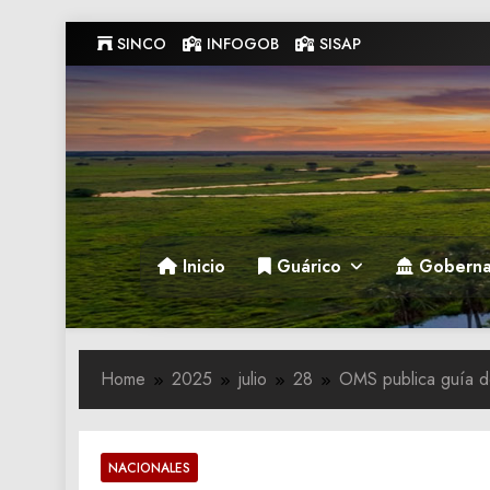
Skip
SINCO
INFOGOB
SISAP
to
content
Gobernacion de Guarico
Gobernacion de Guarico
Inicio
Guárico
Goberna
Home
2025
julio
28
OMS publica guía d
NACIONALES