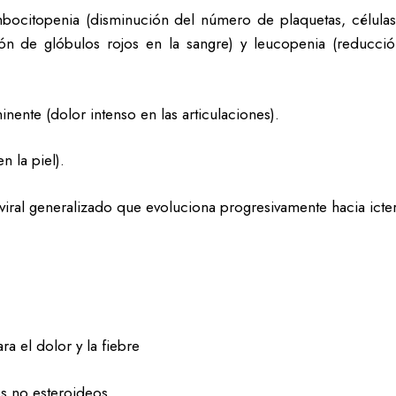
bocitopenia (disminución del número de plaquetas, células
ón de glóbulos rojos en la sangre) y leucopenia (reducci
minente (dolor intenso en las articulaciones).
 la piel).
iral generalizado que evoluciona progresivamente hacia icteric
a el dolor y la fiebre
os no esteroideos