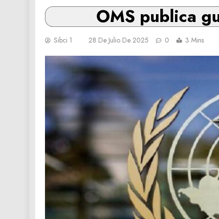
OMS publica gu
Sibci 1
28 De Julio De 2025
0
3 Mins