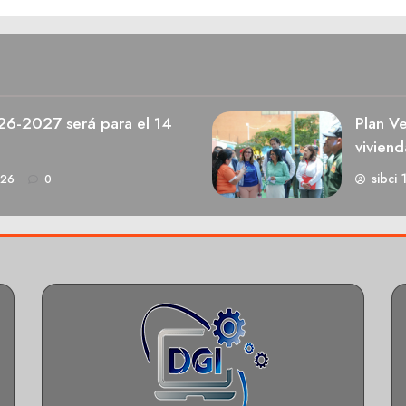
026-2027 será para el 14
Plan V
viviend
sibci 
026
0