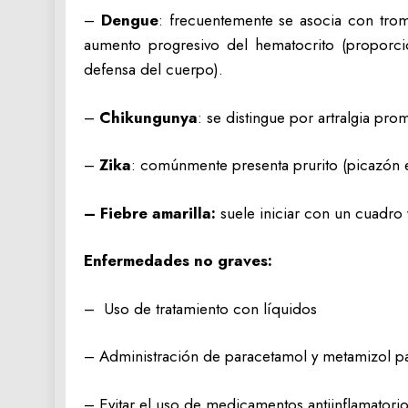
–
Dengue
: frecuentemente se asocia con trom
aumento progresivo del hematocrito (proporci
defensa del cuerpo).
–
Chikungunya
: se distingue por artralgia pro
–
Zika
: comúnmente presenta prurito (picazón en
– Fiebre amarilla:
suele iniciar con un cuadro v
Enfermedades no graves:
– Uso de tratamiento con líquidos
– Administración de paracetamol y metamizol par
– Evitar el uso de medicamentos antiinflamatori