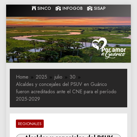
Skip
SINCO
INFOGOB
SISAP
to
content
Gobernacion
Gobernacion de Guarico
de Guarico
Home
2025
julio
30
Alcaldes y concejales del PSUV en Guárico
fueron acreditados ante el CNE para el período
2025-2029
REGIONALES