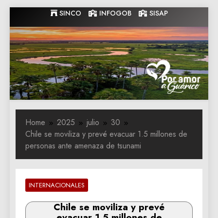
Skip
SINCO
INFOGOB
SISAP
to
content
Gobernacion
Gobernacion de Guarico
de Guarico
Home
2025
julio
30
Chile se moviliza y prevé evacuar 1.5 millones de
personas ante amenaza de tsunami
INTERNACIONALES
Chile se moviliza y prevé
evacuar 1.5 millones de