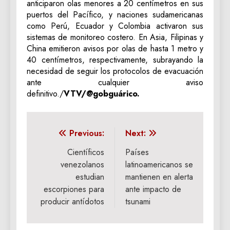
anticiparon olas menores a 20 centímetros en sus
puertos del Pacífico, y naciones sudamericanas
como Perú, Ecuador y Colombia activaron sus
sistemas de monitoreo costero. En Asia, Filipinas y
China emitieron avisos por olas de hasta 1 metro y
40 centímetros, respectivamente, subrayando la
necesidad de seguir los protocolos de evacuación
ante cualquier aviso
definitivo./
VTV/@gobguárico.
Navegación
Previous:
Next:
de
Científicos
Países
venezolanos
latinoamericanos se
entradas
estudian
mantienen en alerta
escorpiones para
ante impacto de
producir antídotos
tsunami