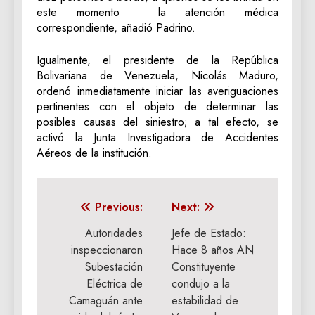
este momento la atención médica
correspondiente, añadió Padrino.
Igualmente, el presidente de la República
Bolivariana de Venezuela, Nicolás Maduro,
ordenó inmediatamente iniciar las averiguaciones
pertinentes con el objeto de determinar las
posibles causas del siniestro; a tal efecto, se
activó la Junta Investigadora de Accidentes
Aéreos de la institución.
Navegación
Previous:
Next:
de
Autoridades
Jefe de Estado:
inspeccionaron
Hace 8 años AN
entradas
Subestación
Constituyente
Eléctrica de
condujo a la
Camaguán ante
estabilidad de