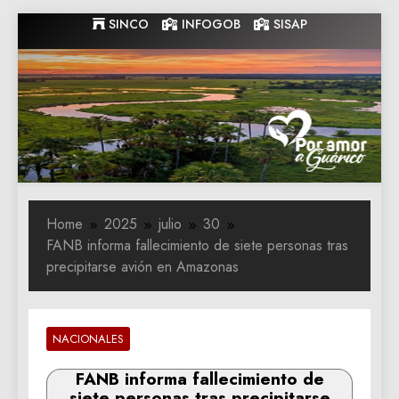
Skip
SINCO
INFOGOB
SISAP
to
content
Gobernacion
Gobernacion de Guarico
de Guarico
Home
2025
julio
30
FANB informa fallecimiento de siete personas tras
precipitarse avión en Amazonas
NACIONALES
FANB informa fallecimiento de
siete personas tras precipitarse