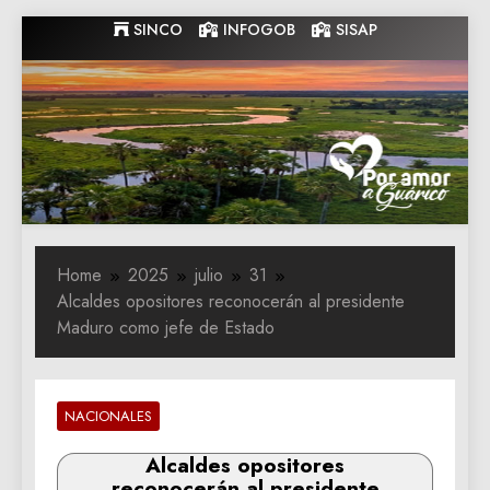
Skip
SINCO
INFOGOB
SISAP
to
content
Gobernacion
Gobernacion de Guarico
de Guarico
Home
2025
julio
31
Alcaldes opositores reconocerán al presidente
Maduro como jefe de Estado
NACIONALES
Alcaldes opositores
reconocerán al presidente