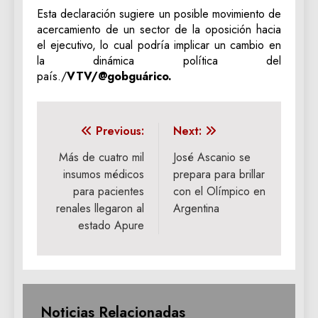
Esta declaración sugiere un posible movimiento de
acercamiento de un sector de la oposición hacia
el ejecutivo, lo cual podría implicar un cambio en
la dinámica política del
país./
VTV/@gobguárico.
Navegación
Previous:
Next:
de
Más de cuatro mil
José Ascanio se
insumos médicos
prepara para brillar
entradas
para pacientes
con el Olímpico en
renales llegaron al
Argentina
estado Apure
Noticias Relacionadas