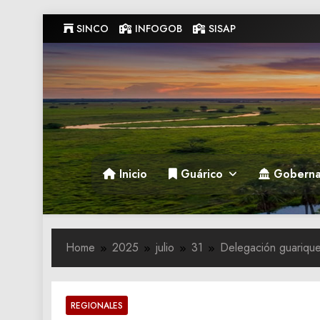
Skip
SINCO
INFOGOB
SISAP
to
content
Gobernacion de Guarico
Gobernacion de Guarico
Inicio
Guárico
Goberna
Home
2025
julio
31
‎Delegación guarique
REGIONALES