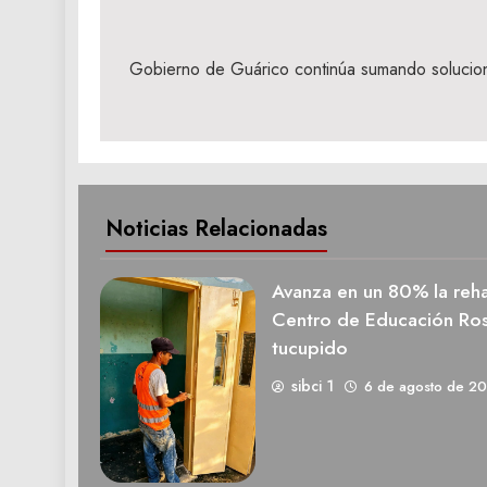
Navegación
de
Gobierno de Guárico continúa sumando soluci
entradas
Noticias Relacionadas
Avanza en un 80% la rehab
Centro de Educación Ros
tucupido
sibci 1
6 de agosto de 2