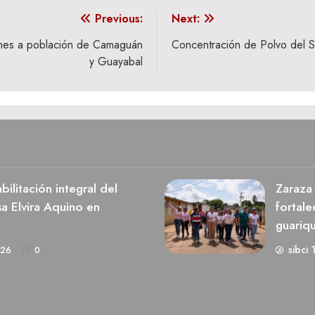
Previous:
Next:
ones a población de Camaguán
Concentración de Polvo del S
y Guayabal
ilitación integral del
Zaraza 
a Elvira Aquino en
fortale
guariq
sibci 
026
0