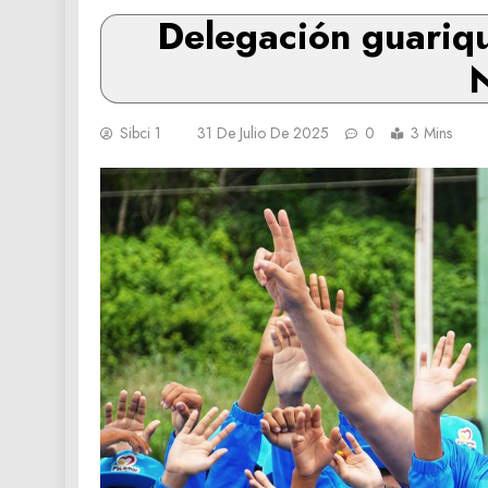
‎Delegación guariqu
N
Sibci 1
31 De Julio De 2025
0
3 Mins