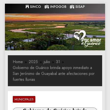
Skip
SINCO
INFOGOB
SISAP
to
content
Gobernacion
Gobernacion de Guarico
de Guarico
Home
2025
julio
31
‎Gobierno de Guárico brinda apoyo inmediato a
San Jerónimo de Guayabal ante afectaciones por
fuertes lluvias
MUNICIPALES