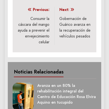
Navegación
Previous:
Next:
de
Consumir la
Gobernación de
cáscara del mango
Guárico avanza en
entradas
ayuda a prevenir el
la recuperación de
envejecimiento
vehículos pesados
celular
Noticias Relacionadas
Avanza en un 80% la
rehabilitación integral del
Centro de Educación Rosa Elvira
Aquino en tucupido