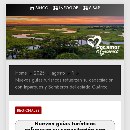
Skip
SINCO
INFOGOB
SISAP
to
content
Gobernacion
Gobernacion de Guarico
de Guarico
Home
2025
agosto
1
Nuevos guías turísticos refuerzan su capacitación
con Inparques y Bomberos del estado Guárico
REGIONALES
Nuevos guías turísticos
refuerzan su capacitación con