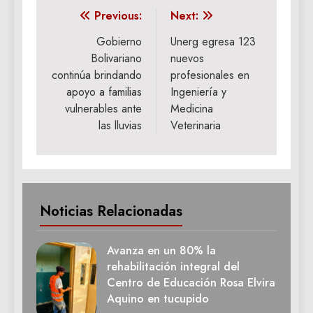
Navegación
Previous:
Next:
de
Gobierno
Unerg egresa 123
Bolivariano
nuevos
entradas
continúa brindando
profesionales en
apoyo a familias
Ingeniería y
vulnerables ante
Medicina
las lluvias
Veterinaria
Noticias Relacionadas
Avanza en un 80% la
rehabilitación integral del
Centro de Educación Rosa Elvira
Aquino en tucupido