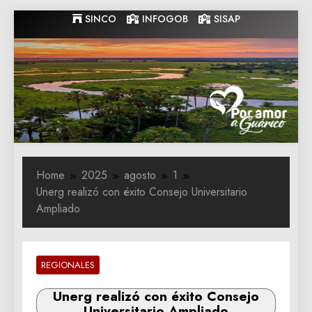
Skip
SINCO
INFOGOB
SISAP
to
content
Gobernacion
Gobernacion de Guarico
de Guarico
Home
2025
agosto
1
Unerg realizó con éxito Consejo Universitario
Ampliado
REGIONALES
Unerg realizó con éxito Consejo
Universitario Ampliado