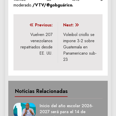
moderado.
/VTV/@gobguárico.
Navegación
Previous:
Next:
de
Vuelven 207
Voleibol criollo se
venezolanos
impone 3-2 sobre
entradas
repatriados desde
Guatemala en
EE. UU.
Panamericano sub-
23
Noticias Relacionadas
Inicio del año escolar 2026-
2027 será para el 14 de