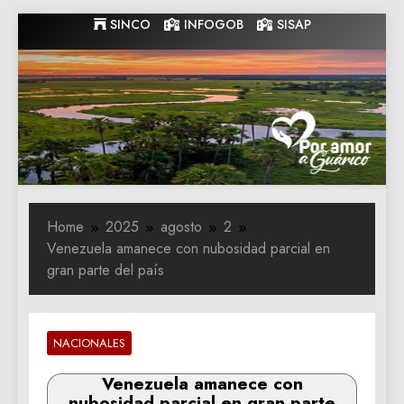
Skip
SINCO
INFOGOB
SISAP
to
content
Gobernacion
Gobernacion de Guarico
de Guarico
Home
2025
agosto
2
Venezuela amanece con nubosidad parcial en
gran parte del país
NACIONALES
Venezuela amanece con
nubosidad parcial en gran parte