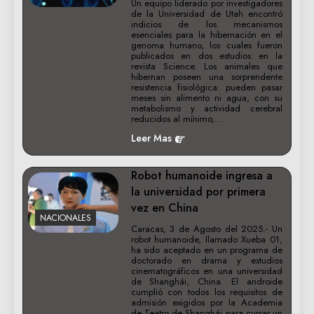
Un equipo liderado por investigadores
de la Universidad de Utah encontró
indicios de los mecanismos
esenciales para la hibernación en el
genoma humano, los cuales fueron
publicados en dos estudios en la
revista Science. Los animales que
hibernan poseen una sorprendente
resistencia fisiológica: pueden pasar
meses sin alimento ni agua, con su
metabolismo y actividad cerebral
reducidos al mínimo,…
Leer Mas
Robot humanoide ingresa a
la universidad por primera
vez en China
NACIONALES
Caracas, 3 de Agosto del 2025.- Un
robot humanoide, llamado Xueba 01,
ha sido aceptado en un programa de
doctorado en drama y estudios
cinematográficos en una universidad
de Shanghái, China. El androide
cumplió con todos los requisitos de
admisión exigidos por la Academia
de Teatro de Shanghái para cursar un