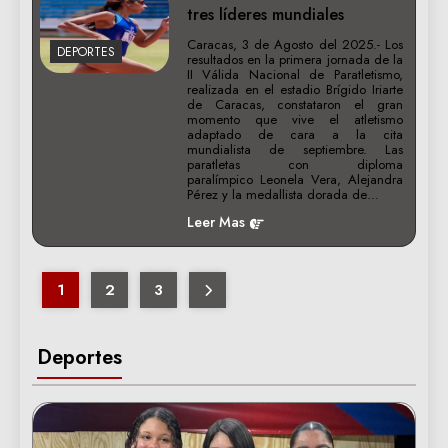
tres líderes mundiales
Caracas, 3 de Agosto del 2025.- Los
DEPORTES
resultados en la primera jornada de la
II Válida Nacional de Paratletismo,
realizada en el estadio Brígido Iriarte
de Caracas, constataron el gran
momento que vive el atletismo
adaptado de cara a la cita
mundialista de septiembre. Las
paratletas con diploma
paralímpico Leonela Vera, Alejandra
Pérez y la medallista dorada de…
Leer Mas
1
2
3
Deportes