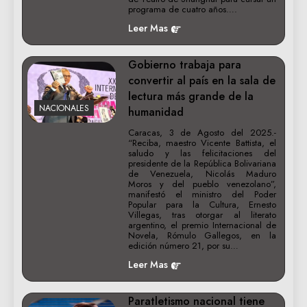
programa de cuatro años….
Leer Mas
Gobierno trabaja para
convertir al país en la sala de
lectura más grande de la
NACIONALES
humanidad
Caracas, 3 de Agosto del 2025.-
“Reciba, maestro Vicente Battista, el
saludo y las felicitaciones del
presidente de la República Bolivariana
de Venezuela, Nicolás Maduro
Moros y del pueblo venezolano”,
manifestó el ministro del Poder
Popular para la Cultura, Ernesto
Villegas, tras otorgar al literato
argentino, el premio Internacional de
Novela, Rómulo Gallegos, en la
edición número 21, por su…
Leer Mas
Paratletismo nacional tiene