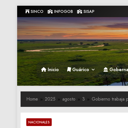
Skip
SINCO
INFOGOB
SISAP
to
content
Gobernacion de Guarico
Gobernacion de Guarico
Inicio
Guárico
Goberna
Home
2025
agosto
3
Gobierno trabaja p
NACIONALES