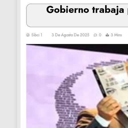
Gobierno trabaja p
Sibci 1
3 De Agosto De 2025
0
3 Mins