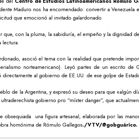
ede del
Centro de Estudios Latinoamericanos Rómulo Ga
residente Maduro nos ha encomendado: convertir a Venezuela en
olicitud que emocionó al invitado galardonado.
ar que, con la pluma, la sabiduría, el empeño y la dignidad d
 lectura.
lardonado, asoció el tema con la realidad que pretende impone
perialismo norteamericano). Leyó partes de un escrito de
ó directamente al gobierno de EE.UU. de ese golpe de Estad
eblo de la Argentina, y expresó su deseo para que «algún día 
 ultraderechista gobierno pro “míster danger”, que actualment
fue obsequiada una figura artesanal, elaborada por las mano
a obra homónima de Rómulo Gallegos
./VTV/@gobguárico.