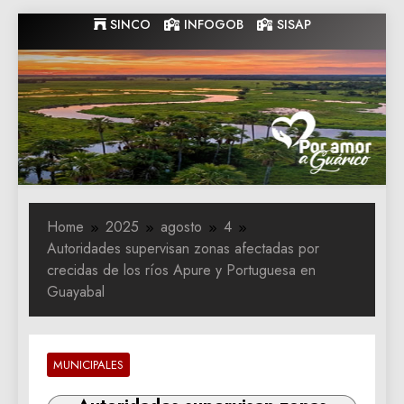
Skip
SINCO
INFOGOB
SISAP
to
content
Gobernacion
Gobernacion de Guarico
de Guarico
Home
2025
agosto
4
Autoridades supervisan zonas afectadas por
crecidas de los ríos Apure y Portuguesa en
Guayabal
MUNICIPALES