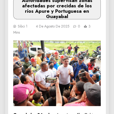
Autoridades supervisan zonas
afectadas por crecidas de los
ríos Apure y Portuguesa en
Guayabal
Sibci 1
4 De Agosto De 2025
0
3
Mins