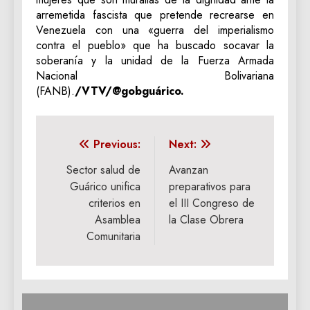
arremetida fascista que pretende recrearse en
Venezuela con una «guerra del imperialismo
contra el pueblo» que ha buscado socavar la
soberanía y la unidad de la Fuerza Armada
Nacional Bolivariana
(FANB).
/VTV/@gobguárico.
Navegación
Previous:
Next:
de
Sector salud de
Avanzan
Guárico unifica
preparativos para
entradas
criterios en
el III Congreso de
Asamblea
la Clase Obrera
Comunitaria