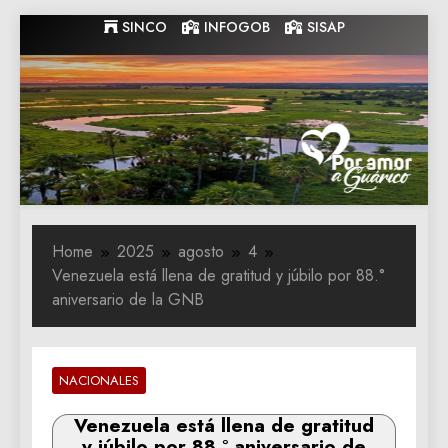
Skip
SINCO
INFOGOB
SISAP
to
content
Gobernacion
Gobernacion de Guarico
de Guarico
Home
2025
agosto
4
Venezuela está llena de gratitud y júbilo por 88.°
aniversario de la GNB
NACIONALES
Venezuela está llena de gratitud
y júbilo por 88.° aniversario de