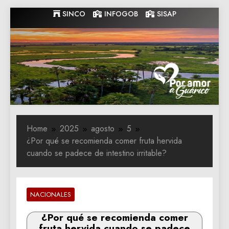
Skip
SINCO
INFOGOB
SISAP
to
content
Gobernacion
Gobernacion de Guarico
de Guarico
Home
2025
agosto
5
¿Por qué se recomienda comer fruta hervida
cuando se padece de intestino irritable?
NACIONALES
¿Por qué se recomienda comer
fruta hervida cuando se padece