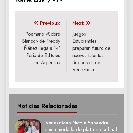
Fuente: Líder / VTV
Navegación
Previous:
Next:
de
Poemario «Sobre
Juegos
Blanco» de Freddy
Estudiantiles
entradas
Ñáñez llega a 14°
preparan futuro de
Feria de Editorxs
nuevos talentos
en Argentina
deportivos de
Venezuela
Noticias Relacionadas
Venezolana Nicole Saavedra
suma medalla de plata en la final