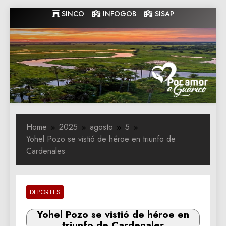
Skip
SINCO
INFOGOB
SISAP
to
content
Gobernacion
Gobernacion de Guarico
de Guarico
Home
2025
agosto
5
Yohel Pozo se vistió de héroe en triunfo de
Cardenales
DEPORTES
Yohel Pozo se vistió de héroe en
triunfo de Cardenales