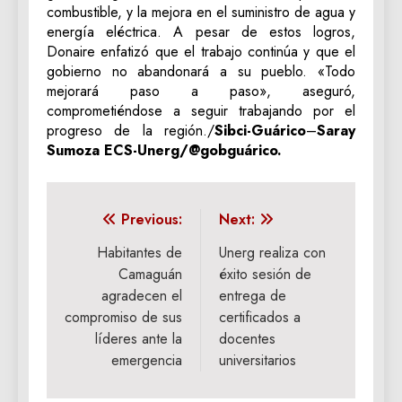
combustible, y la mejora en el suministro de agua y
energía eléctrica. A pesar de estos logros,
Donaire enfatizó que el trabajo continúa y que el
gobierno no abandonará a su pueblo. «Todo
mejorará paso a paso», aseguró,
comprometiéndose a seguir trabajando por el
progreso de la región./
Sibci-Guárico
–
Saray
Sumoza ECS-Unerg/@gobguárico.
Navegación
Previous:
Next:
de
‎Habitantes de
Unerg realiza con
Camaguán
éxito sesión de
entradas
agradecen el
entrega de
compromiso de sus
certificados a
líderes ante la
docentes
emergencia
universitarios