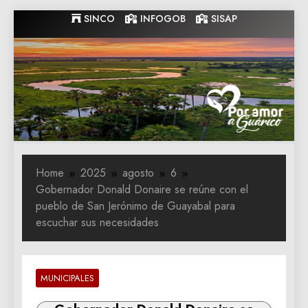
Skip
SINCO
INFOGOB
SISAP
to
content
Gobernacion
Gobernacion de Guarico
de Guarico
Home
2025
agosto
6
‎Gobernador Donald Donaire se reúne con el
pueblo de San Jerónimo de Guayabal para
escuchar sus necesidades
MUNICIPALES