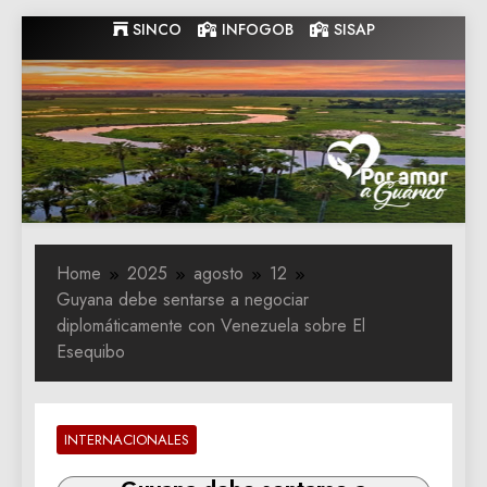
Skip
SINCO
INFOGOB
SISAP
to
content
Gobernacion
Gobernacion de Guarico
de Guarico
Home
2025
agosto
12
Guyana debe sentarse a negociar
diplomáticamente con Venezuela sobre El
Esequibo
INTERNACIONALES