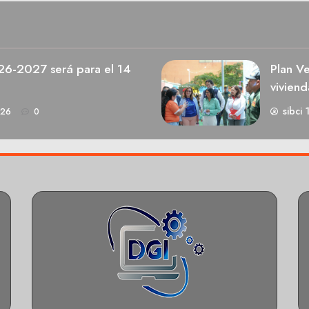
026-2027 será para el 14
Plan V
viviend
sibci 
026
0