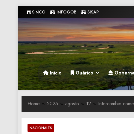
Skip
SINCO
INFOGOB
SISAP
to
content
Gobernacion de Guarico
Gobernacion de Guarico
Inicio
Guárico
Goberna
Home
2025
agosto
12
Intercambio come
NACIONALES