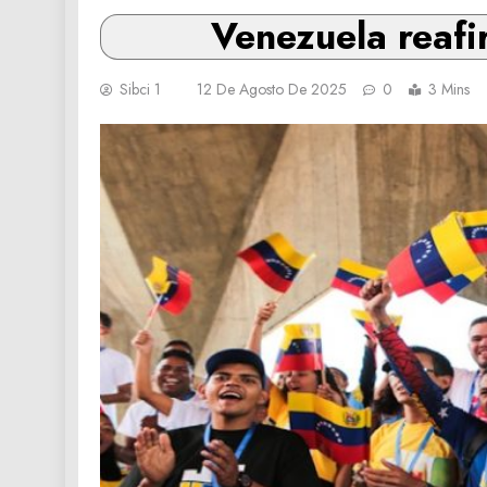
Venezuela reafi
Sibci 1
12 De Agosto De 2025
0
3 Mins