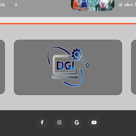
sibci 
026
0