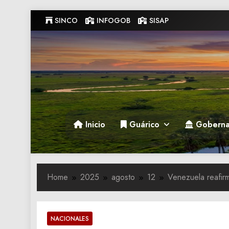
Skip
SINCO
INFOGOB
SISAP
to
content
Gobernacion de Guarico
Gobernacion de Guarico
Inicio
Guárico
Goberna
Home
2025
agosto
12
Venezuela reafir
NACIONALES