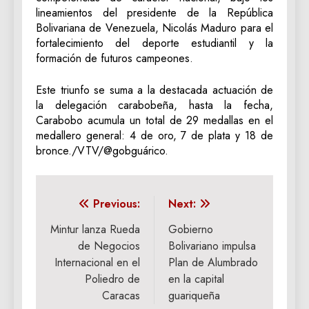
lineamientos del presidente de la República
Bolivariana de Venezuela, Nicolás Maduro para el
fortalecimiento del deporte estudiantil y la
formación de futuros campeones.
Este triunfo se suma a la destacada actuación de
la delegación carabobeña, hasta la fecha,
Carabobo acumula un total de 29 medallas en el
medallero general: 4 de oro, 7 de plata y 18 de
bronce./VTV/@gobguárico.
Navegación
Previous:
Next:
de
Mintur lanza Rueda
Gobierno
de Negocios
Bolivariano impulsa
entradas
Internacional en el
Plan de Alumbrado
Poliedro de
en la capital
Caracas
guariqueña