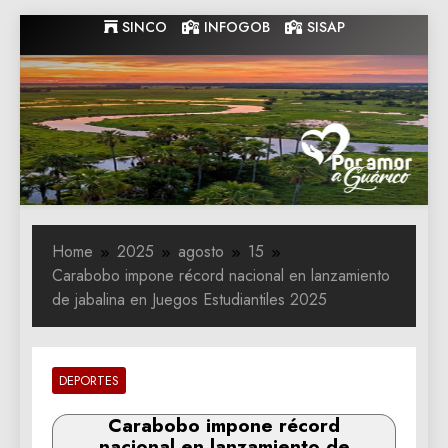
Skip
SINCO
INFOGOB
SISAP
to
content
Gobernacion
Gobernacion de Guarico
de Guarico
Home
2025
agosto
15
Carabobo impone récord nacional en lanzamiento
de jabalina en Juegos Estudiantiles 2025
DEPORTES
Carabobo impone récord
nacional en lanzamiento de