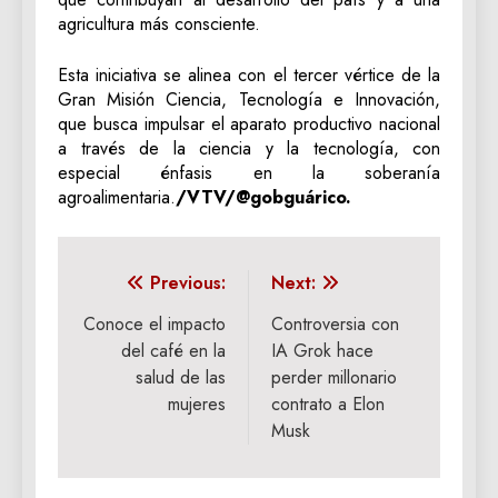
agricultura más consciente.
Esta iniciativa se alinea con el tercer vértice de la
Gran Misión Ciencia, Tecnología e Innovación,
que busca impulsar el aparato productivo nacional
a través de la ciencia y la tecnología, con
especial énfasis en la soberanía
agroalimentaria.
/VTV/@gobguárico.
Navegación
Previous:
Next:
de
Conoce el impacto
Controversia con
del café en la
IA Grok hace
entradas
salud de las
perder millonario
mujeres
contrato a Elon
Musk