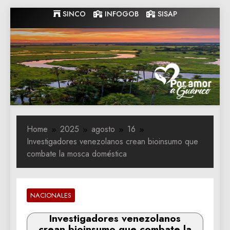
Skip
SINCO
INFOGOB
SISAP
to
content
Gobernacion
Gobernacion de Guarico
de Guarico
Home
2025
agosto
16
Investigadores venezolanos crean bioinsumo que
combate la mosca doméstica
NACIONALES
Investigadores venezolanos
crean bioinsumo que combate la