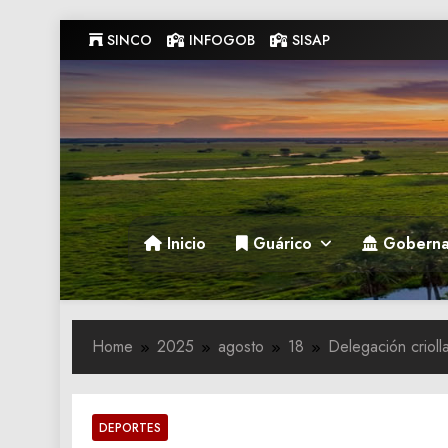
Skip
SINCO
INFOGOB
SISAP
to
content
Gobernacion de Guarico
Gobernacion de Guarico
Inicio
Guárico
Goberna
Home
2025
agosto
18
Delegación criol
DEPORTES