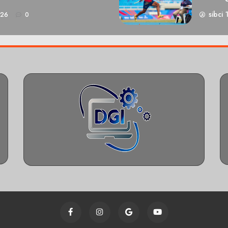
sibci 
026
0