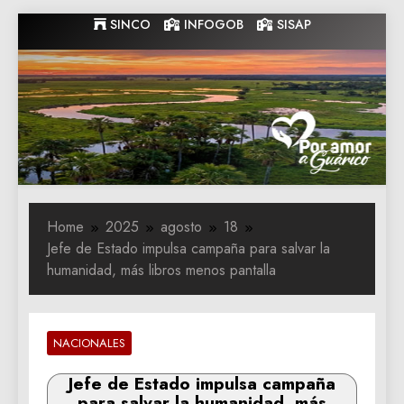
Skip
SINCO
INFOGOB
SISAP
to
content
Gobernacion
Gobernacion de Guarico
de Guarico
Home
2025
agosto
18
Jefe de Estado impulsa campaña para salvar la
humanidad, más libros menos pantalla
NACIONALES
Jefe de Estado impulsa campaña
para salvar la humanidad, más