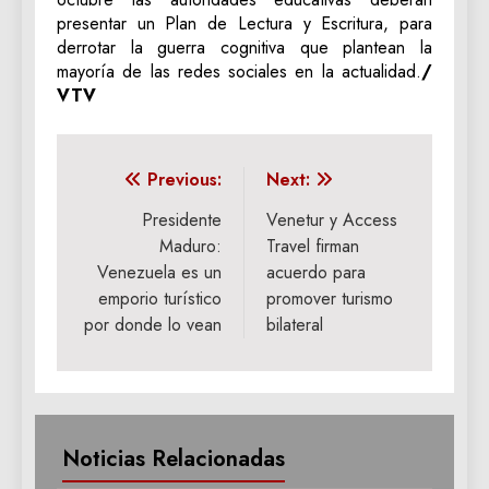
presentar un Plan de Lectura y Escritura, para
derrotar la guerra cognitiva que plantean la
mayoría de las redes sociales en la actualidad.
/
VTV
Navegación
Previous:
Next:
de
Presidente
Venetur y Access
Maduro:
Travel firman
entradas
Venezuela es un
acuerdo para
emporio turístico
promover turismo
por donde lo vean
bilateral
Noticias Relacionadas