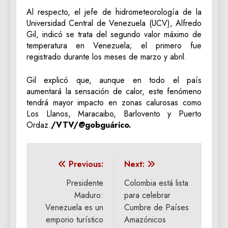
Al respecto, el jefe de hidrometeorología de la
Universidad Central de Venezuela (UCV), Alfredo
Gil, indicó se trata del segundo valor máximo de
temperatura en Venezuela; el primero fue
registrado durante los meses de marzo y abril.
Gil explicó que, aunque en todo el país
aumentará la sensación de calor, este fenómeno
tendrá mayor impacto en zonas calurosas como
Los Llanos, Maracaibo, Barlovento y Puerto
Ordaz.
/VTV/@gobguárico.
Navegación
Previous:
Next:
de
Presidente
Colombia está lista
Maduro:
para celebrar
entradas
Venezuela es un
Cumbre de Países
emporio turístico
Amazónicos