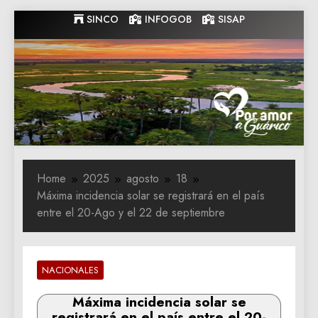
Skip
SINCO
INFOGOB
SISAP
to
content
Gobernacion
Gobernacion de Guarico
de Guarico
Home
2025
agosto
18
Máxima incidencia solar se registrará en el país
entre el 20-Ago y el 22 de septiembre
NACIONALES
Máxima incidencia solar se
registrará en el país entre el 20-