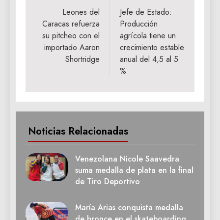
de
Leones del
Jefe de Estado:
Caracas refuerza
Producción
entradas
su pitcheo con el
agrícola tiene un
importado Aaron
crecimiento estable
Shortridge
anual del 4,5 al 5
%
Noticias Relacionadas
Venezolana Nicole Saavedra
suma medalla de plata en la final
de Tiro Deportivo
María Arias conquista medalla
de bronce en el skateboarding