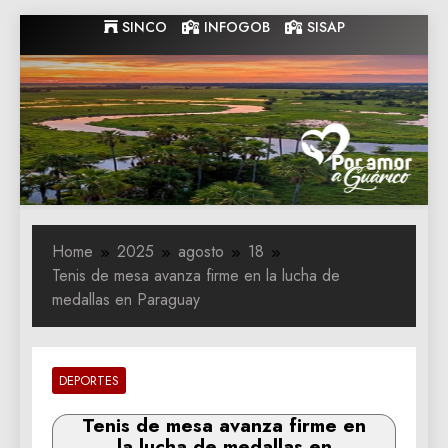
Skip
SINCO
INFOGOB
SISAP
to
content
Gobernacion
Gobernacion de Guarico
de Guarico
Home
2025
agosto
18
Tenis de mesa avanza firme en la lucha de
medallas en Paraguay
DEPORTES
Tenis de mesa avanza firme en
la lucha de medallas en