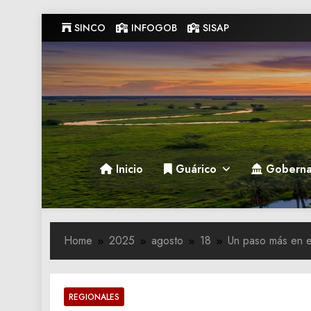
Skip
SINCO
INFOGOB
SISAP
to
content
Gobernacion de Guarico
Gobernacion de Guarico
Inicio
Guárico
Goberna
Home
2025
agosto
18
Un paso más en el
REGIONALES