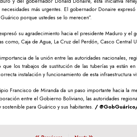
duro y del gobernador Donald Donaire, esta iniciativa refl
 necesidades más urgentes. El gobernador Donaire expresó su 
a Guárico porque ustedes se lo merecen”.
 expresó su agradecimiento hacia el presidente Maduro y el g
nas como, Caja de Agua, La Cruz del Perdón, Casco Central Un
importancia de la unión entre las autoridades nacionales, re
 que los trabajos de sustitución de las tuberías ya están 
orrecta instalación y funcionamiento de esta infraestructura vit
pio Francisco de Miranda da un paso importante hacia la mejo
boración entre el Gobierno Boliviano, las autoridades region
y sostenible para Guárico y sus habitantes.
/ @GobGuárico/