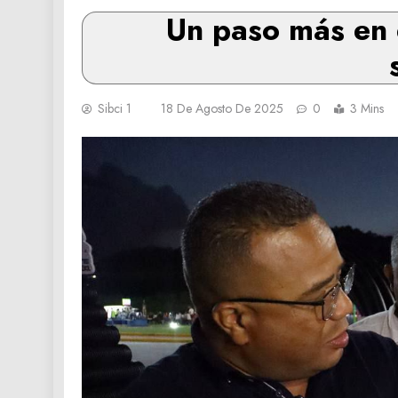
Un paso más en e
Sibci 1
18 De Agosto De 2025
0
3 Mins