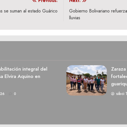
Previous:
Next:
cas se suman al estado Guárico
Gobierno Bolivariano refuerza
lluvias
ilitación integral del
Zaraza 
a Elvira Aquino en
fortale
guariq
sibci 
026
0