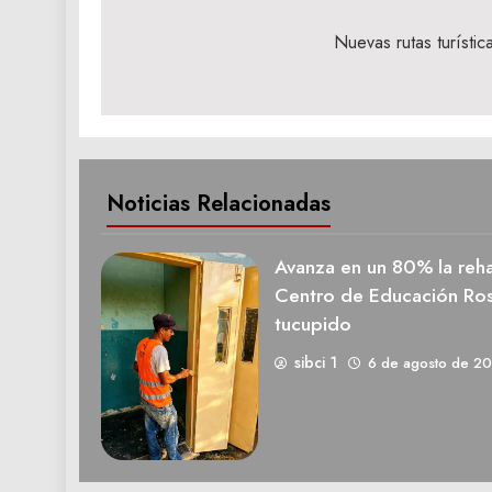
Navegación
de
Nuevas rutas turísti
entradas
Noticias Relacionadas
Avanza en un 80% la rehab
Centro de Educación Ros
tucupido
sibci 1
6 de agosto de 2