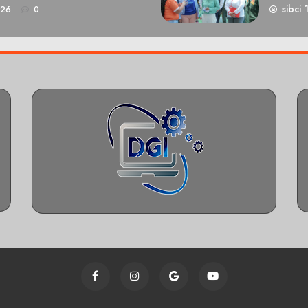
sibci 
026
0