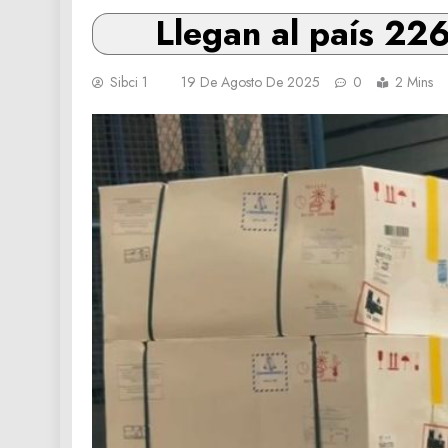
Llegan al país 226
Sibci 1
19 De Agosto De 2025
0
2 Mins