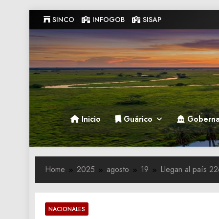
Skip
SINCO
INFOGOB
SISAP
to
content
Gobernacion de Guarico
Gobernacion de Guarico
Inicio
Guárico
Goberna
Home
2025
agosto
19
Llegan al país 22
NACIONALES