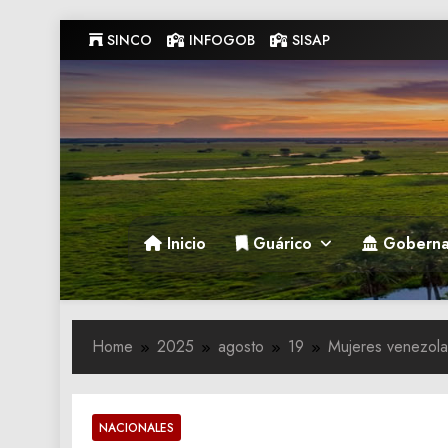
Skip
SINCO
INFOGOB
SISAP
to
content
Gobernacion de Guarico
Gobernacion de Guarico
Inicio
Guárico
Goberna
Home
2025
agosto
19
Mujeres venezola
NACIONALES