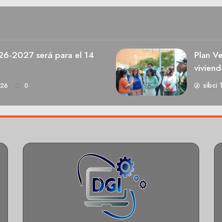
026-2027 será para el 14
Plan V
viviend
sibci 
026
0