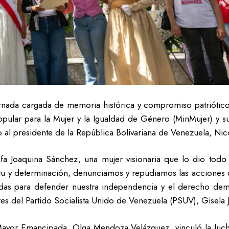
rnada cargada de memoria histórica y compromiso patriótico
Popular para la Mujer y la Igualdad de Género (MinMujer) y su
o al presidente de la República Bolivariana de Venezuela, Ni
a Joaquina Sánchez, una mujer visionaria que lo dio todo 
ritu y determinación, denunciamos y repudiamos las acciones 
das para defender nuestra independencia y el derecho democ
es del Partido Socialista Unido de Venezuela (PSUV), Gisela 
Mayor Emancipada, Olga Mendoza Velázquez, vinculó la lucha 