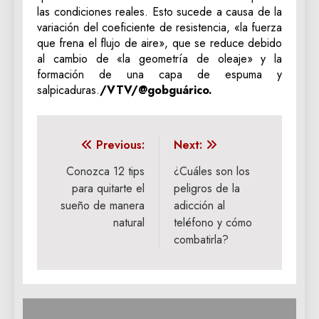
las condiciones reales. Esto sucede a causa de la
variación del coeficiente de resistencia, «la fuerza
que frena el flujo de aire», que se reduce debido
al cambio de «la geometría de oleaje» y la
formación de una capa de espuma y
salpicaduras.
/VTV/@gobguárico.
Navegación
Previous:
Next:
de
Conozca 12 tips
¿Cuáles son los
para quitarte el
peligros de la
entradas
sueño de manera
adicción al
natural
teléfono y cómo
combatirla?