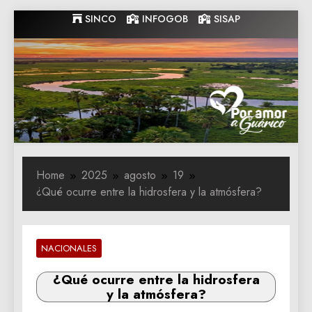
Skip
SINCO
INFOGOB
SISAP
to
content
Gobernacion
Gobernacion de Guarico
de Guarico
Home
2025
agosto
19
¿Qué ocurre entre la hidrosfera y la atmósfera?
NACIONALES
¿Qué ocurre entre la hidrosfera
y la atmósfera?