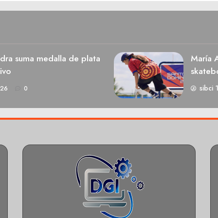
dra suma medalla de plata
María A
ivo
skateb
sibci 
026
0