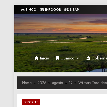
Skip
SINCO
INFOGOB
SISAP
to
content
Gobernacion de Guarico
Gobernacion de Guarico
Inicio
Guárico
Goberna
Home
2025
agosto
19
Wilmary Toro deb
DEPORTES