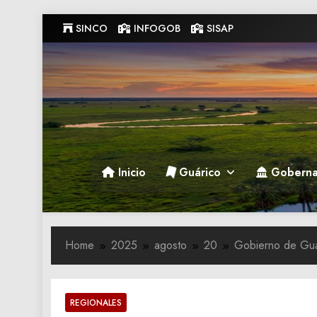
Skip
SINCO
INFOGOB
SISAP
to
content
Gobernacion de Guarico
Gobernacion de Guarico
Inicio
Guárico
Goberna
Home
2025
agosto
20
Gobierno de Guár
REGIONALES