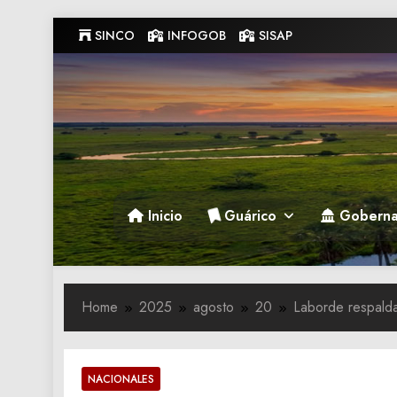
Skip
SINCO
INFOGOB
SISAP
to
content
Gobernacion de Guarico
Gobernacion de Guarico
Inicio
Guárico
Goberna
Home
2025
agosto
20
Laborde respald
NACIONALES