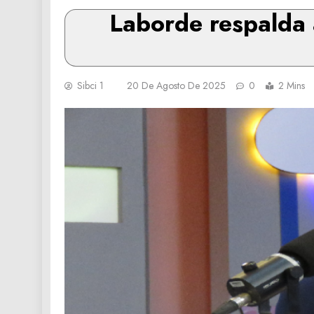
Laborde respalda 
Sibci 1
20 De Agosto De 2025
0
2 Mins