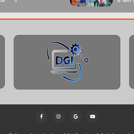
sibci 
026
0